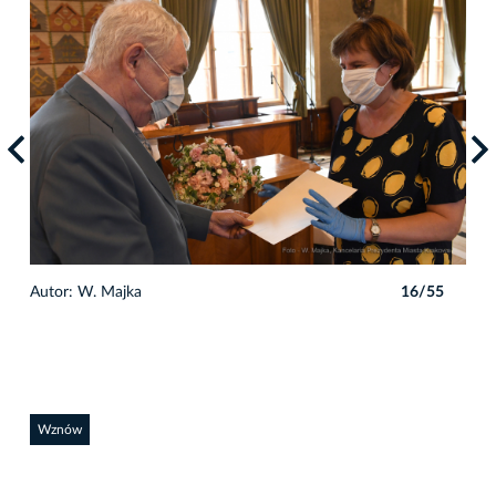
5
Autor: W. Majka
16/55
Auto
Wznów