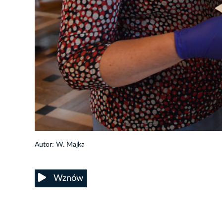
10/55
Autor: W. Majka
Wznów