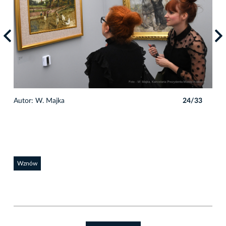
3
Autor: W. Majka
24/33
Auto
Wznów