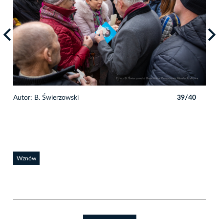
0
Autor: B. Świerzowski
39/40
Auto
Wznów