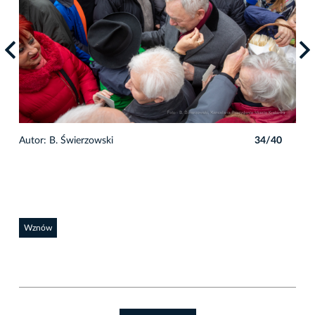
0
Autor: B. Świerzowski
34/40
Auto
Wznów