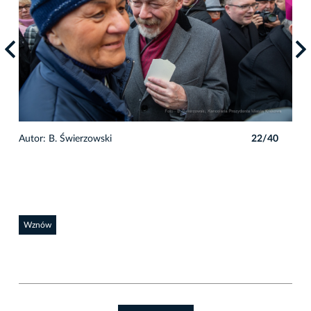
0
Autor: B. Świerzowski
22/40
Auto
Wznów