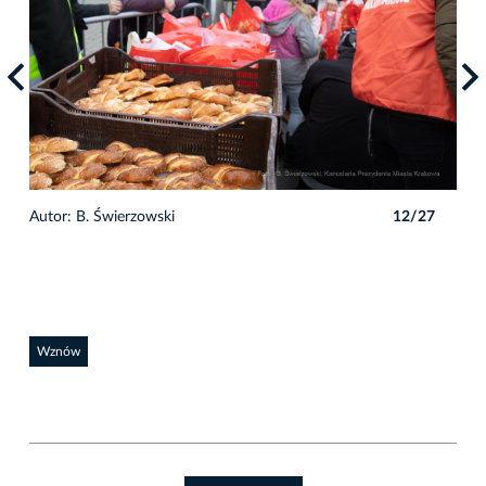
7
Autor: B. Świerzowski
12/27
Auto
Wznów