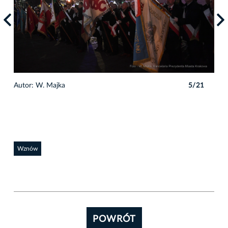
1
Autor: W. Majka
5/21
Auto
Wznów
POWRÓT