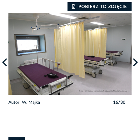
IE
POBIERZ TO ZDJĘCIE
0
Autor: W. Majka
16/30
Auto