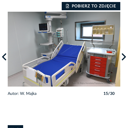
IE
POBIERZ TO ZDJĘCIE
0
Autor: W. Majka
15/30
Auto