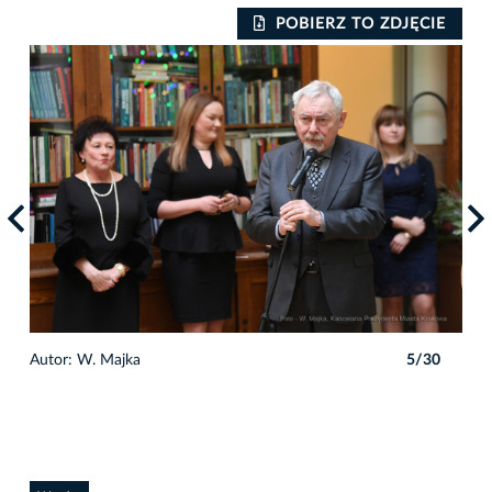
IE
POBIERZ TO ZDJĘCIE
0
Autor: W. Majka
5/30
Auto