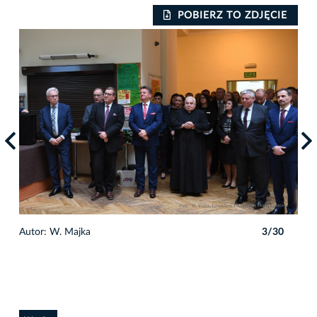
IE
POBIERZ TO ZDJĘCIE
0
Autor: W. Majka
3/30
Auto