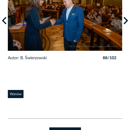
2
Autor: B. Świerzowski
88/102
Auto
Wznów