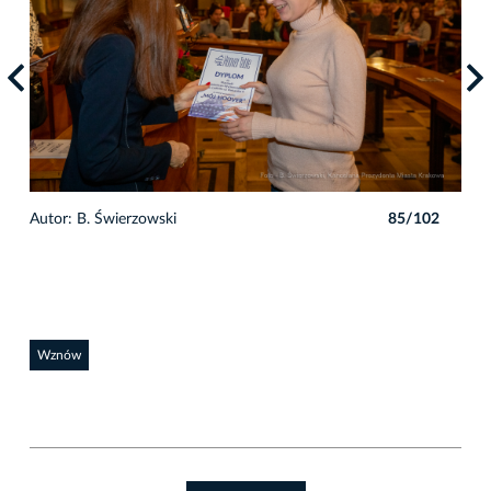
2
Autor: B. Świerzowski
85/102
Auto
Wznów