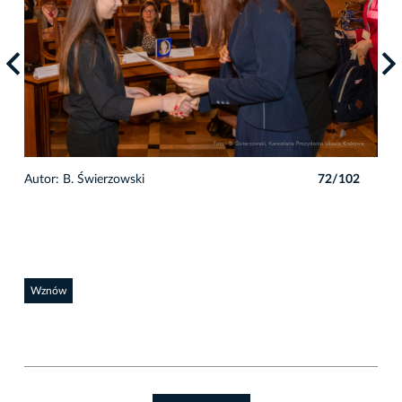
2
Autor: B. Świerzowski
72/102
Auto
Wznów