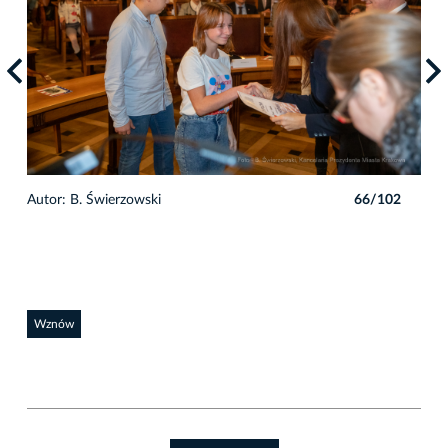
2
Autor: B. Świerzowski
66/102
Auto
Wznów