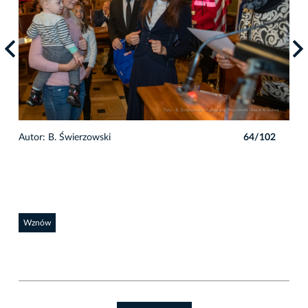
2
Autor: B. Świerzowski
64/102
Auto
Wznów