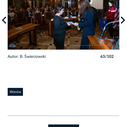
2
Autor: B. Świerzowski
63/102
Auto
Wznów