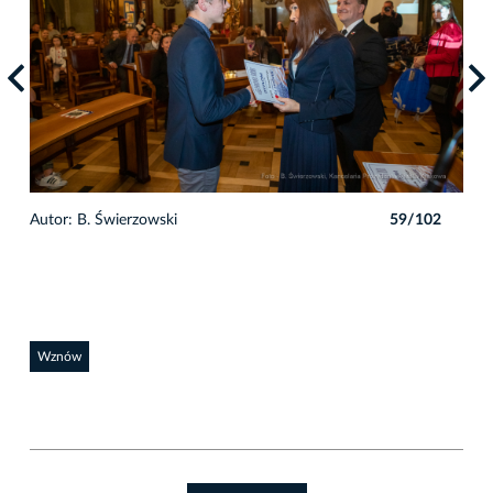
2
Autor: B. Świerzowski
59/102
Auto
Wznów