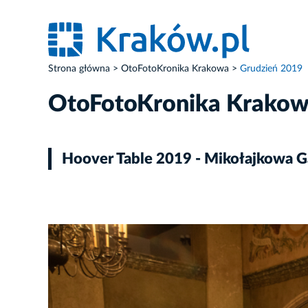
Strona główna
OtoFotoKronika Krakowa
Grudzień 2019
OtoFotoKronika Krako
Hoover Table 2019 - Mikołajkowa Ga
ZDJĘCIE