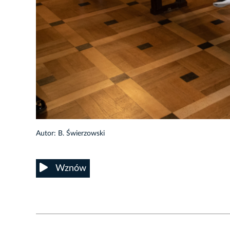
39/102
Autor: B. Świerzowski
Wznów