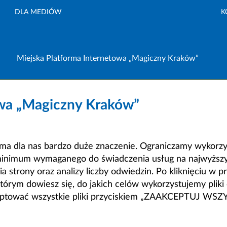
DLA MEDIÓW
K
Miejska Platforma Internetowa „Magiczny Kraków”
owa „Magiczny Kraków”
a dla nas bardzo duże znaczenie. Ograniczamy wykorzyst
minimum wymaganego do świadczenia usług na najwyższym
strony oraz analizy liczby odwiedzin. Po kliknięciu w pr
m dowiesz się, do jakich celów wykorzystujemy pliki c
ceptować wszystkie pliki przyciskiem „ZAAKCEPTUJ WS