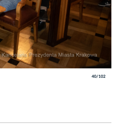
40/102
Autor: B. 