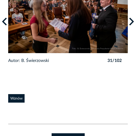
2
Autor: B. Świerzowski
31/102
Auto
Wznów