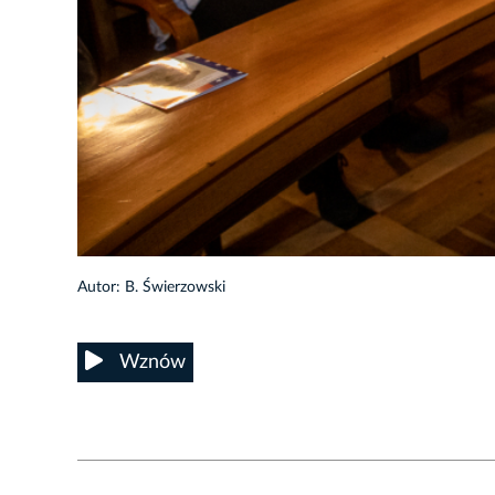
21/102
Autor: B. Świerzowski
Wznów