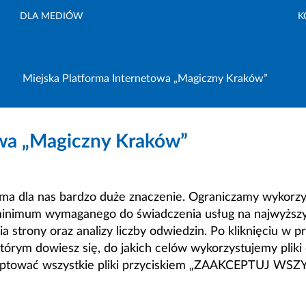
DLA MEDIÓW
K
Miejska Platforma Internetowa „Magiczny Kraków”
owa „Magiczny Kraków”
a dla nas bardzo duże znaczenie. Ograniczamy wykorzyst
minimum wymaganego do świadczenia usług na najwyższym
strony oraz analizy liczby odwiedzin. Po kliknięciu w pr
m dowiesz się, do jakich celów wykorzystujemy pliki c
ceptować wszystkie pliki przyciskiem „ZAAKCEPTUJ WS