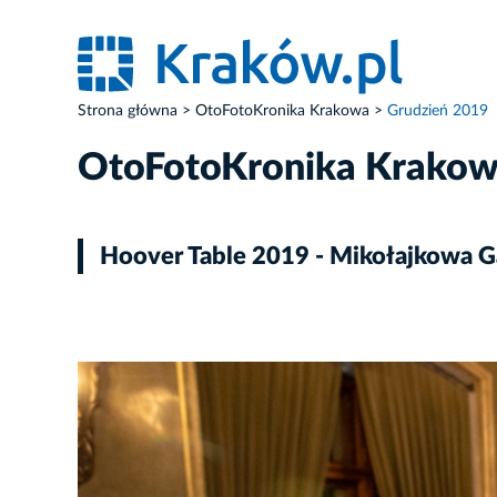
Strona główna
OtoFotoKronika Krakowa
Grudzień 2019
OtoFotoKronika Krako
Hoover Table 2019 - Mikołajkowa Ga
ZDJĘCIE