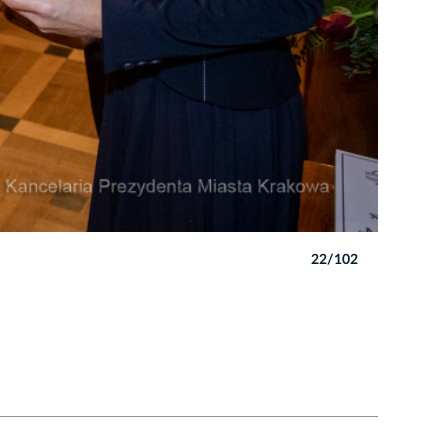
22/102
Autor: B. 