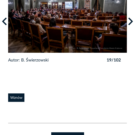
2
Autor: B. Świerzowski
19/102
Auto
Wznów