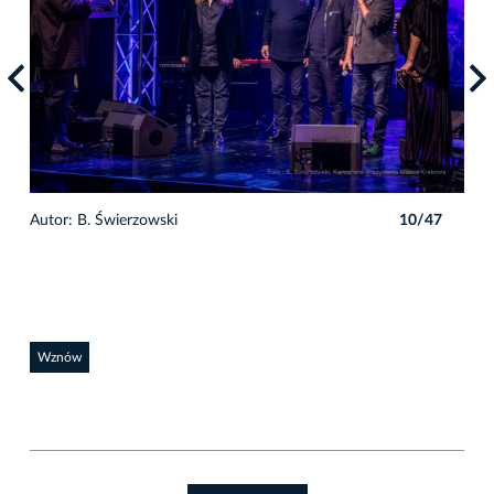
7
Autor: B. Świerzowski
10/47
Auto
Wznów