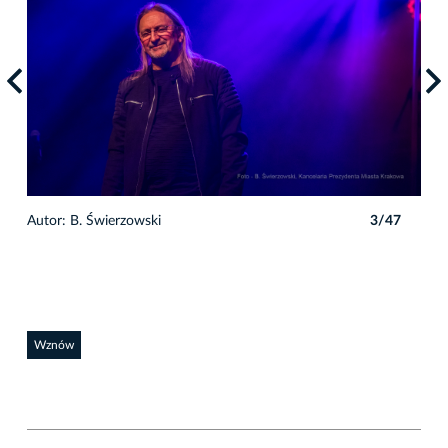
7
Auto
Autor: B. Świerzowski
3/47
Wznów