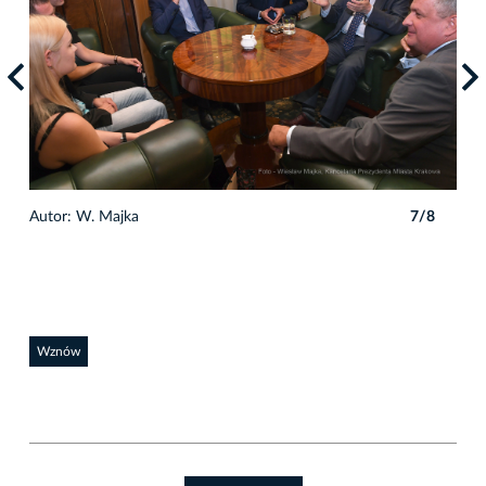
8
Autor: W. Majka
7/8
Auto
Wznów