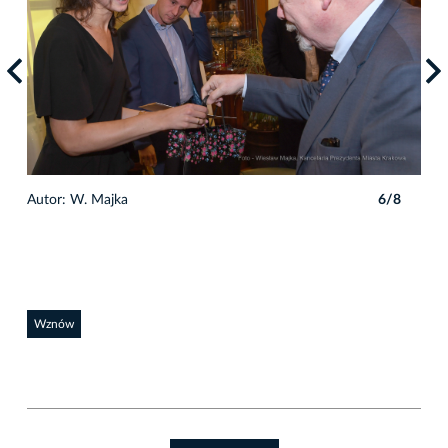
8
Autor: W. Majka
6/8
Auto
Wznów