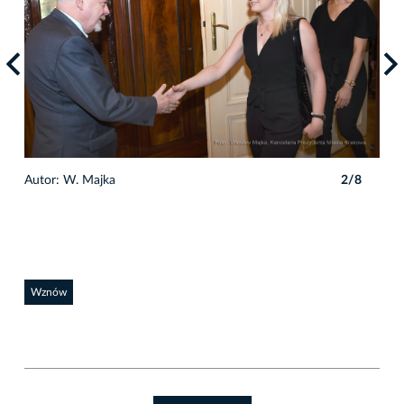
8
Autor: W. Majka
2/8
Auto
Wznów