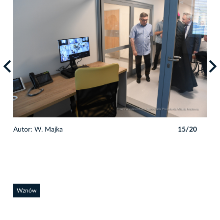
0
Autor: W. Majka
15/20
Auto
Wznów