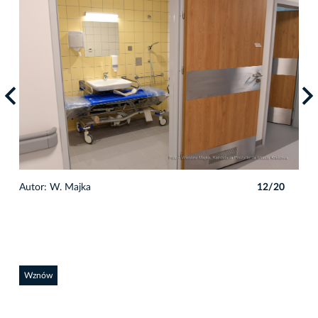
0
Autor: W. Majka
12/20
Auto
Wznów