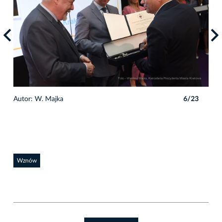
3
Autor: W. Majka
6/23
Auto
Wznów