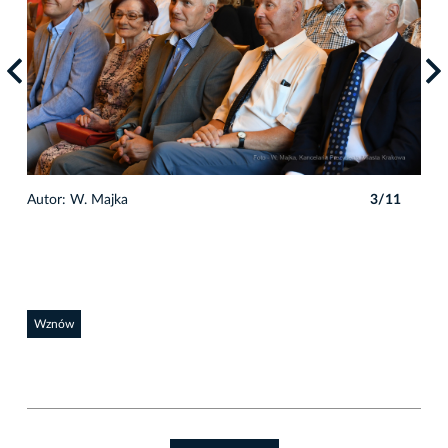
1
Autor: W. Majka
3/11
Auto
Wznów