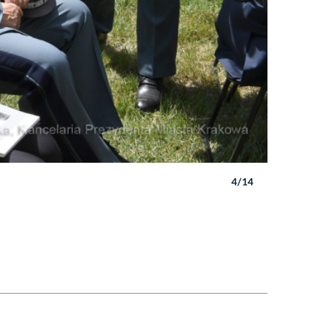
4/14
Autor: W. 