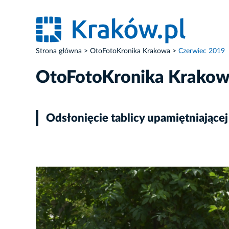
Strona główna
OtoFotoKronika Krakowa
Czerwiec 2019
OtoFotoKronika Krako
Odsłonięcie tablicy upamiętniającej
ZDJĘCIE