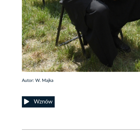
3/14
Autor: W. Majka
Wznów