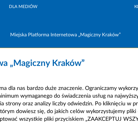
DLA MEDIÓW
K
Miejska Platforma Internetowa „Magiczny Kraków”
owa „Magiczny Kraków”
a dla nas bardzo duże znaczenie. Ograniczamy wykorzyst
minimum wymaganego do świadczenia usług na najwyższym
strony oraz analizy liczby odwiedzin. Po kliknięciu w pr
m dowiesz się, do jakich celów wykorzystujemy pliki c
ceptować wszystkie pliki przyciskiem „ZAAKCEPTUJ WS