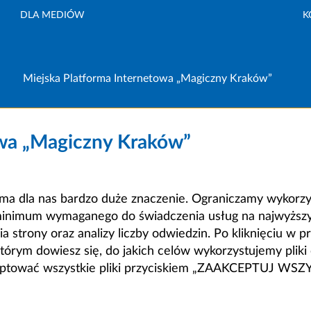
DLA MEDIÓW
K
Miejska Platforma Internetowa „Magiczny Kraków”
owa „Magiczny Kraków”
a dla nas bardzo duże znaczenie. Ograniczamy wykorzyst
minimum wymaganego do świadczenia usług na najwyższym
strony oraz analizy liczby odwiedzin. Po kliknięciu w pr
m dowiesz się, do jakich celów wykorzystujemy pliki c
ceptować wszystkie pliki przyciskiem „ZAAKCEPTUJ WS