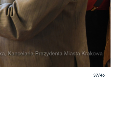
37/46
Autor: W. 