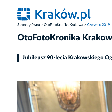
Strona główna
OtoFotoKronika Krakowa
Czerwiec 2019
OtoFotoKronika Krako
Jubileusz 90-lecia Krakowskiego O
ZDJĘCIE