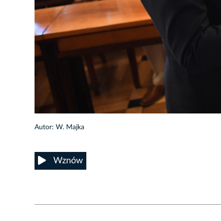
36/46
Autor: W. Majka
Wznów