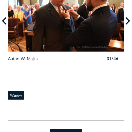
6
Autor: W. Majka
31/46
Auto
Wznów