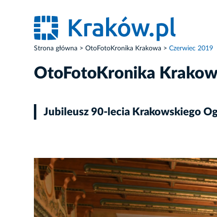
Strona główna
OtoFotoKronika Krakowa
Czerwiec 2019
OtoFotoKronika Krako
Jubileusz 90-lecia Krakowskiego O
ZDJĘCIE