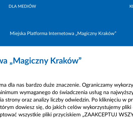
DLA MEDIÓW
K
Miejska Platforma Internetowa „Magiczny Kraków”
owa „Magiczny Kraków”
a dla nas bardzo duże znaczenie. Ograniczamy wykorzyst
minimum wymaganego do świadczenia usług na najwyższym
strony oraz analizy liczby odwiedzin. Po kliknięciu w pr
m dowiesz się, do jakich celów wykorzystujemy pliki c
ceptować wszystkie pliki przyciskiem „ZAAKCEPTUJ WS