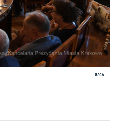
8/46
Autor: W. 