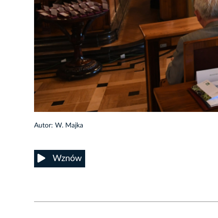
7/46
Autor: W. Majka
Wznów