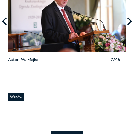
6
Autor: W. Majka
7/46
Auto
Wznów