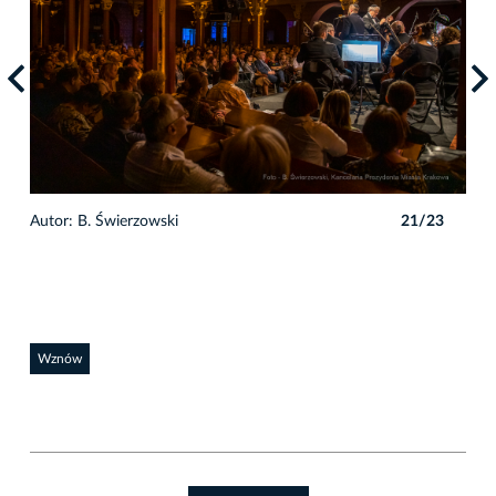
3
Autor: B. Świerzowski
21/23
Auto
Wznów