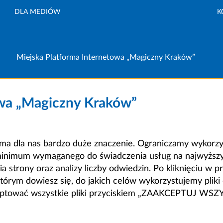
DLA MEDIÓW
K
Miejska Platforma Internetowa „Magiczny Kraków”
owa „Magiczny Kraków”
a dla nas bardzo duże znaczenie. Ograniczamy wykorzyst
minimum wymaganego do świadczenia usług na najwyższym
strony oraz analizy liczby odwiedzin. Po kliknięciu w pr
m dowiesz się, do jakich celów wykorzystujemy pliki c
ceptować wszystkie pliki przyciskiem „ZAAKCEPTUJ WS