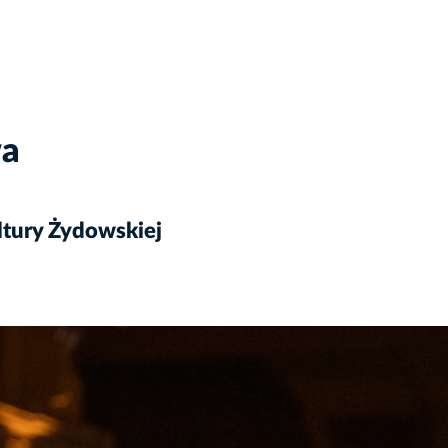
wa
ltury Żydowskiej