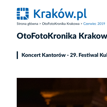
Strona główna
OtoFotoKronika Krakowa
Czerwiec 2019
OtoFotoKronika Krako
Koncert Kantorów - 29. Festiwal Ku
ZDJĘCIE