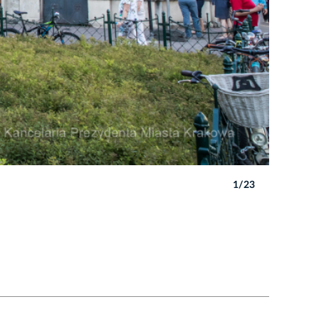
1/23
Autor: B. 