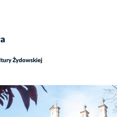
wa
ltury Żydowskiej