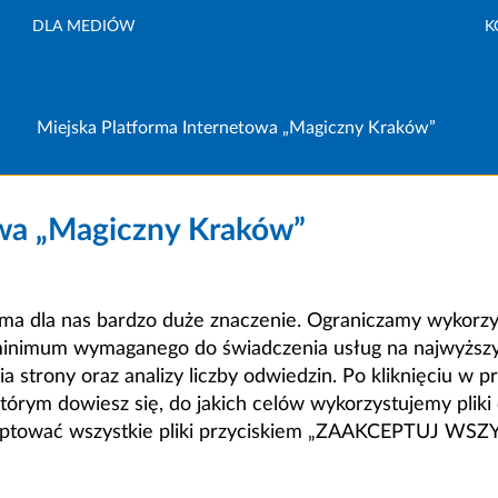
DLA MEDIÓW
K
Miejska Platforma Internetowa „Magiczny Kraków”
owa „Magiczny Kraków”
a dla nas bardzo duże znaczenie. Ograniczamy wykorzyst
minimum wymaganego do świadczenia usług na najwyższym
strony oraz analizy liczby odwiedzin. Po kliknięciu w pr
m dowiesz się, do jakich celów wykorzystujemy pliki c
ceptować wszystkie pliki przyciskiem „ZAAKCEPTUJ WS