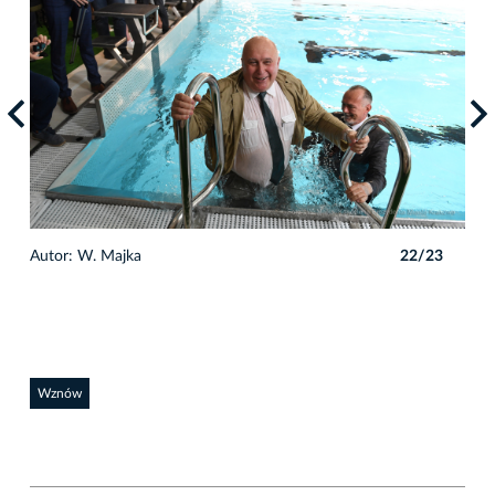
3
Autor: W. Majka
22/23
Auto
Wznów