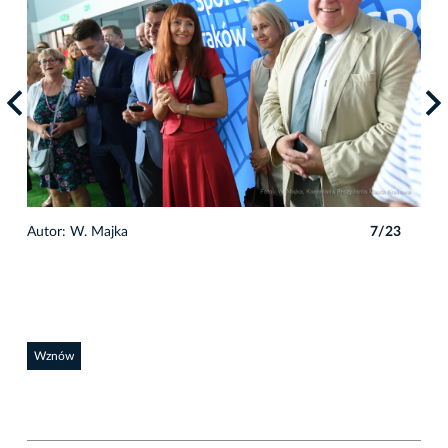
3
Autor: W. Majka
7/23
Auto
Wznów