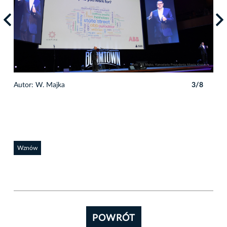
8
Autor: W. Majka
3/8
Auto
Wznów
POWRÓT