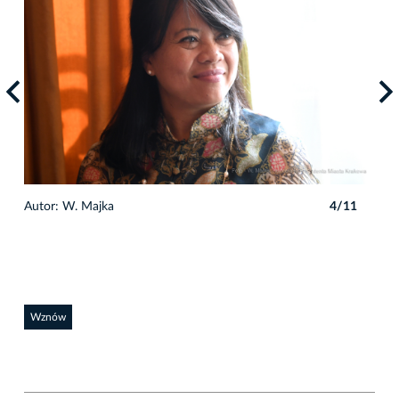
1
Autor: W. Majka
4/11
Auto
Wznów