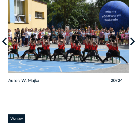
4
Autor: W. Majka
20/24
Auto
Wznów