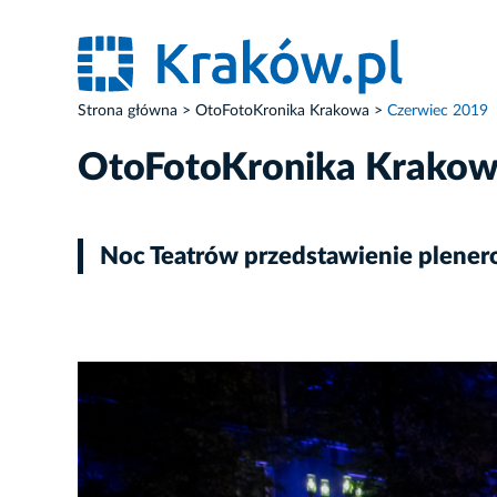
Strona główna
OtoFotoKronika Krakowa
Czerwiec 2019
OtoFotoKronika Krako
Noc Teatrów przedstawienie ple
ZDJĘCIE