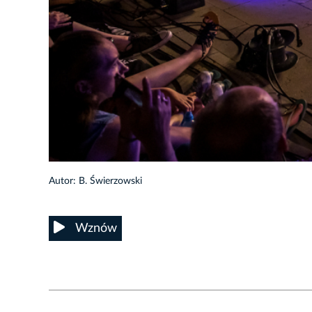
17/35
Autor: B. Świerzowski
Wznów