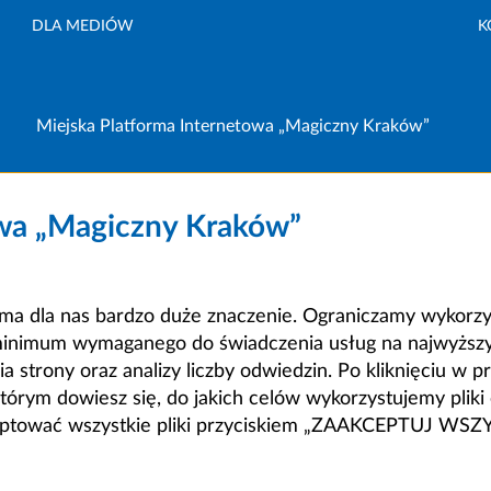
DLA MEDIÓW
K
Miejska Platforma Internetowa „Magiczny Kraków”
owa „Magiczny Kraków”
a dla nas bardzo duże znaczenie. Ograniczamy wykorzyst
minimum wymaganego do świadczenia usług na najwyższym
strony oraz analizy liczby odwiedzin. Po kliknięciu w pr
m dowiesz się, do jakich celów wykorzystujemy pliki c
ceptować wszystkie pliki przyciskiem „ZAAKCEPTUJ WS