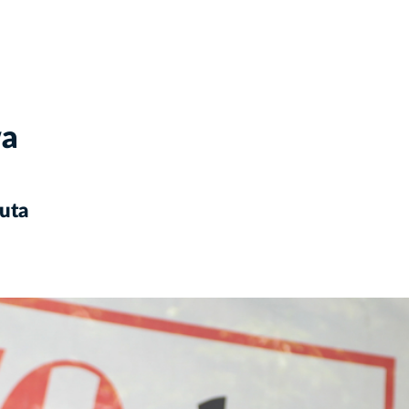
wa
uta