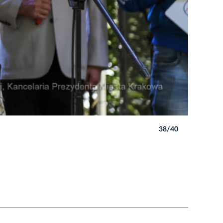
38/40
Autor: B. 