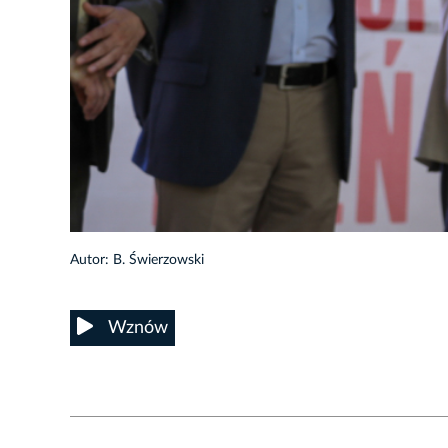
37/40
Autor: B. Świerzowski
Wznów