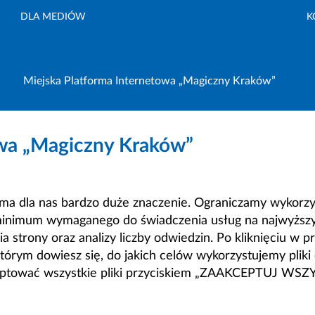
DLA MEDIÓW
K
Miejska Platforma Internetowa „Magiczny Kraków”
owa „Magiczny Kraków”
a dla nas bardzo duże znaczenie. Ograniczamy wykorzyst
minimum wymaganego do świadczenia usług na najwyższym
strony oraz analizy liczby odwiedzin. Po kliknięciu w pr
m dowiesz się, do jakich celów wykorzystujemy pliki c
ceptować wszystkie pliki przyciskiem „ZAAKCEPTUJ WS