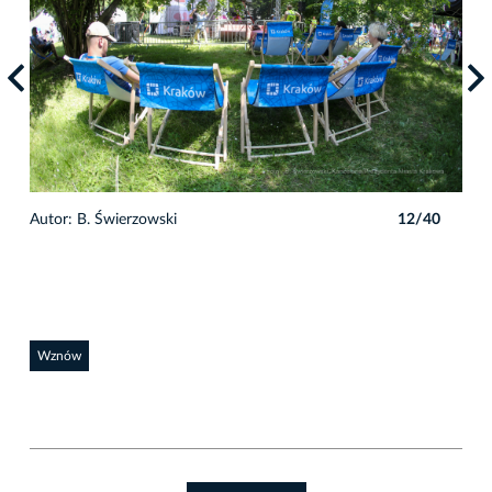
0
Autor: B. Świerzowski
12/40
Auto
Wznów