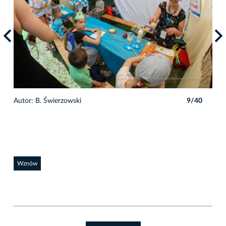
0
Autor: B. Świerzowski
9/40
Auto
Wznów