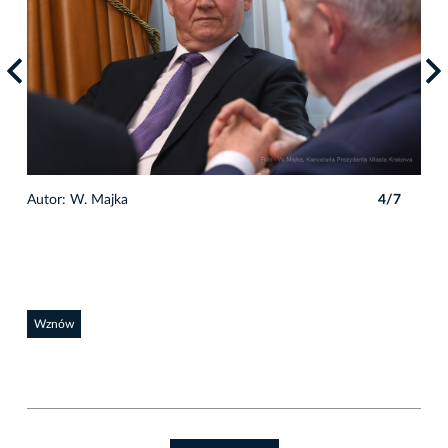
7
Autor: W. Majka
4/7
Auto
Wznów